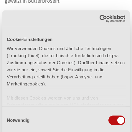
gewälzt in Butterbröseln.
Gewicht 380g
Cookie-Einstellungen
Wir verwenden Cookies und ähnliche Technologien
(Tracking-Pixel), die technisch erforderlich sind (bspw.
Zustimmungsstatus der Cookies). Darüber hinaus setzen
wir sie nur ein, soweit Sie die Einwilligung in die
Verarbeitung erteilt haben (bspw. Analyse- und
Marketingcookies).
Mit diesen Cookies werden von uns und von
Drittanbietern (die auch in den USA niedergelassen sind)
mitunter personenbezogene Daten verarbeitet. Den USA
Einwilligungsauswahl
wird vom Europäischen Gerichtshof kein angemessenes
Notwendig
IN DEN WARENKORB
Datenschutzniveau bescheinigt. Es besteht insbesondere