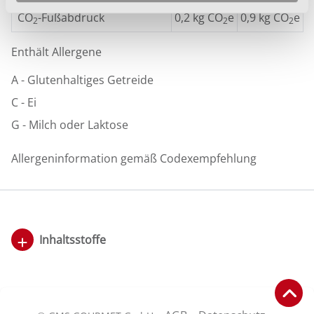
CO
-Fußabdruck
0,2 kg CO
e
0,9 kg CO
e
2
2
2
Enthält Allergene
A
- Glutenhaltiges Getreide
C
- Ei
G
- Milch oder Laktose
Allergeninformation gemäß Codexempfehlung
Inhaltsstoffe