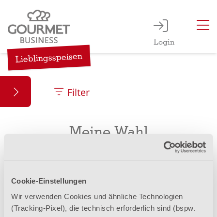
Login
Lieblingsspeisen
Filter
Meine Wahl
Meine Wahl – eine vielfältige Auswahl an köstlichen
Gerichten für jeden Geschmack. Ob herzhaft, leicht
oder raffiniert, hier suchen Sie sich Ihre
Cookie-Einstellungen
Lieblingsspeisen ganz nach Lust und Laune aus.
Wir verwenden Cookies und ähnliche Technologien
Genuss, so individuell wie Sie selbst.
(Tracking-Pixel), die technisch erforderlich sind (bspw.