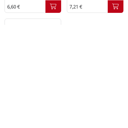
6,60 €
7,21 €
Thunfisch-Pasta mit Käse
überbacken
6,48 €
Meine Wahl – Individueller Genuss ganz nach Ihrem
Geschmack!
Jeder Mensch hat andere Vorlieben,
Ernährungsgewohnheiten und kulinarische
Lieblingsgerichte. Genau deshalb gibt es die Kategorie