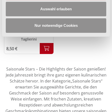
Ihre Einwilligung können Sie jederzeit mit Wirkung für die
Auswahl erlauben
Zukunft unter „Einwilligung ändern“ über den Punkt
"Datenschutz" in der Fußzeile dieser Website widerrufen.
Ausgenommen hiervon sind unbedingt erforderliche
Nur notwendige Cookies
Alaska-Seelachs in
Cookies, die nicht abgewählt werden können.
Backteig mit Pesto-
Taglierini
8,50 €
Saisonale Stars – Die Highlights der Saison genießen!
Jede Jahreszeit bringt ihre ganz eigenen kulinarischen
Schätze hervor. In der Kategorie„Saisonale Stars“
erwarten Sie ausgewählte Gerichte, die den
Geschmack der Saison auf besonders genussvolle
Weise einfangen. Mit frischen Zutaten, kreativen
Rezeptideen und abwechslungsreichen
Geschmackskombinationen bieten unsere saisonalen