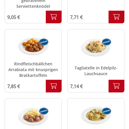
gebratenem
Serviettenknödel
9,05 €
7,71 €
Rindfleischbällchen
Tagliatelle in Edelpilz-
Arrabiata mit knusprigen
Lauchsauce
Bratkartoffeln
7,14 €
7,85 €