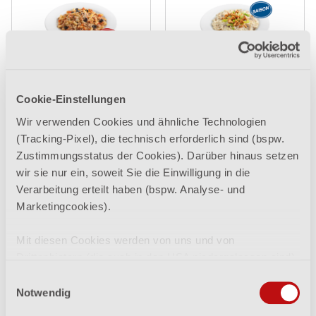
Thunfisch-Pasta mit Käse
Edelpilzrisotto
überbacken
Cookie-Einstellungen
6,48 €
Lieferbar ab 12.08.2026
Wir verwenden Cookies und ähnliche Technologien
(Tracking-Pixel), die technisch erforderlich sind (bspw.
Zustimmungsstatus der Cookies). Darüber hinaus setzen
wir sie nur ein, soweit Sie die Einwilligung in die
Verarbeitung erteilt haben (bspw. Analyse- und
Marketingcookies).
Schweinsmedaillons mit
Mit diesen Cookies werden von uns und von
Fleischnudeln
Eierschwammerlsauce
und Spinatspätzle
Drittanbietern (die auch in den USA niedergelassen sind)
mitunter personenbezogene Daten verarbeitet. Den USA
Einwilligungsauswahl
6,35 €
8,84 €
wird vom Europäischen Gerichtshof kein angemessenes
Notwendig
Datenschutzniveau bescheinigt. Es besteht insbesondere