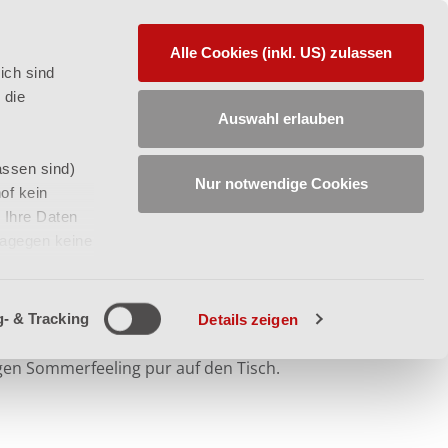
FAQ
Alle Cookies (inkl. US) zulassen
ich sind
 die
STSPEISEN
SO FUNKTIONIERT'S
Auswahl erlauben
assen sind)
Nur notwendige Cookies
of kein
 Ihre Daten
dagegen keine
uns und von
- & Tracking
Details zeigen
forderlichen
aubern Abwechslung auf Ihren Teller. Leicht,
ht abwählbar
gen Sommerfeeling pur auf den Tisch.
n“ über den