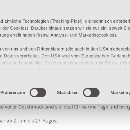
ähnliche Technologien (Tracking-Pixel), die technisch erforderl
der Cookies). Darüber hinaus setzen wir sie nur ein, soweit Sie
TSEITE
SPEISEKARTE
SALAT & CO
TE
eitung erteilt haben (bspw. Analyse- und Marketingcookies).
0 Slide
 von uns und von Drittanbietern (die auch in den USA niedergel
e Daten verarbeitet. Den USA wird vom Europäischen Gerichtsh
ter
niveau bescheinigt. Es besteht insbesondere das Risiko, dass
örden zu Kontroll- und Überwachungszwecken unterliegen und 
zur Verfügung stehen.
mmergenuss
 Cookies (inkl. US) zulassen“ stimmen Sie zu, dass Cookies von 
Präferenzen
Statistiken
Marketing
en USA) verwendet werden dürfen. Ausgenommen der unbedingt er
itäten im Sommer – unsere fruchtig frischen Sommersalate z
nd, damit die Website ordnungsgemäß funktioniert und daher nic
d voller Geschmack sind sie ideal für warme Tage und brin
nen Cookies für jeden Anbieter individuell bearbeiten.
ar ab 2. Juni bis 27. August.
e jederzeit mit Wirkung für die Zukunft unter „Einwilligung änder