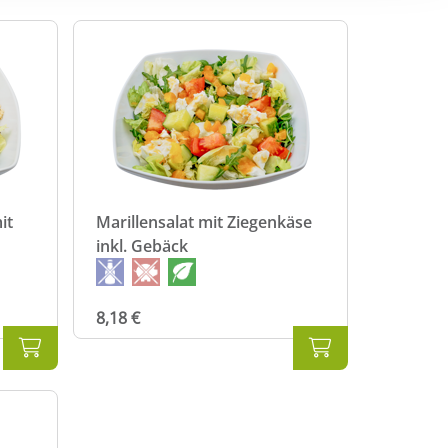
d unbedingt
it
Marillensalat mit Ziegenkäse
inkl. Gebäck
8,18 €