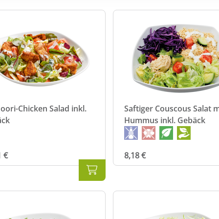
r Fußzeile dieser Website widerrufen. Ausgenommen hiervon sin
e nicht abgewählt werden können.
oori-Chicken Salad inkl.
Saftiger Couscous Salat m
äck
Hummus inkl. Gebäck
1 €
8,18 €