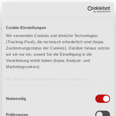
Login
Cookie-Einstellungen
Lieblingsspeisen
Wir verwenden Cookies und ähnliche Technologien
(Tracking-Pixel), die technisch erforderlich sind (bspw.
Passwort vergessen
Zustimmungsstatus der Cookies). Darüber hinaus setzen
wir sie nur ein, soweit Sie die Einwilligung in die
Verarbeitung erteilt haben (bspw. Analyse- und
Marketingcookies).
Passwort vergessen?
Mit diesen Cookies werden von uns und von
Geben Sie Ihre Email-Adresse ein, um ein
Drittanbietern (die auch in den USA niedergelassen sind)
neues Passwort anzufordern. Der Link ist 60
mitunter personenbezogene Daten verarbeitet. Den USA
Minuten lang gültig.
Einwilligungsauswahl
wird vom Europäischen Gerichtshof kein angemessenes
Notwendig
Email-Adresse
Datenschutzniveau bescheinigt. Es besteht insbesondere
das Risiko, dass Ihre Daten dem Zugriff durch US-
Präferenzen